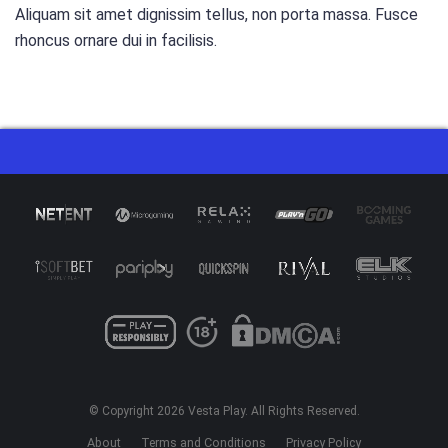
Aliquam sit amet dignissim tellus, non porta massa. Fusce
rhoncus ornare dui in facilisis.
© Copyright 2026
Vesta Play
. All Rights Reserved.
About
Terms and Conditions
Privacy Policy