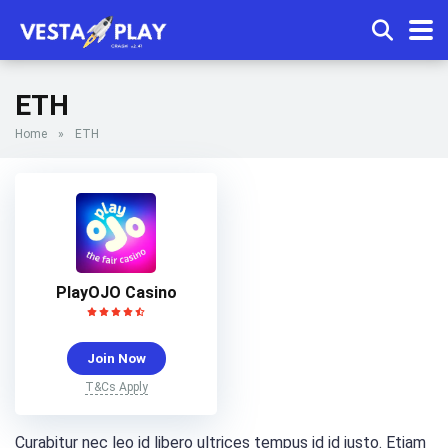
ETH
Home
»
ETH
PlayOJO Casino
Join Now
T&Cs Apply
Curabitur nec leo id libero ultrices tempus id id justo. Etiam