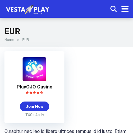
EUR
Home
»
EUR
PlayOJO Casino
Join Now
T&Cs Apply
Curabitur nec leo id libero ultrices tempus id id justo. Etiam