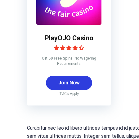
PlayOJO Casino
Get
50 Free Spins
. No Wagering
Requirements
Join Now
T&Cs Apply
Curabitur nec leo id libero ultrices tempus id id justo
sem vitae ultrices mattis. Integer sem tellus, aliq