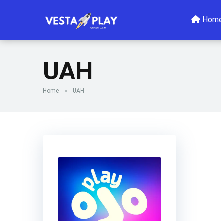
Hom
UAH
Home
»
UAH