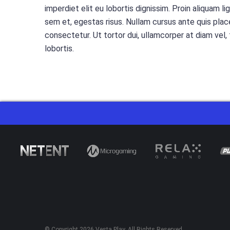
imperdiet elit eu lobortis dignissim. Proin aliquam
sem et, egestas risus. Nullam cursus ante quis plac
consectetur. Ut tortor dui, ullamcorper at diam vel,
lobortis.
© Copyright 2026
Vesta Play
. All Rights Reserved.