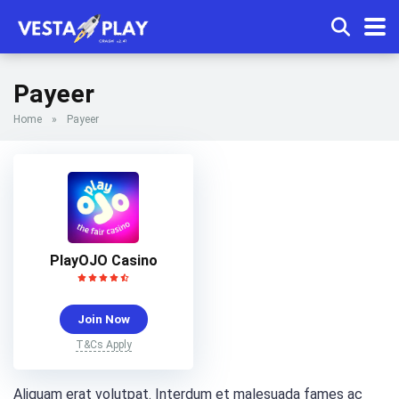
Payeer
Home
»
Payeer
PlayOJO Casino
Join Now
T&Cs Apply
Aliquam erat volutpat. Interdum et malesuada fames ac