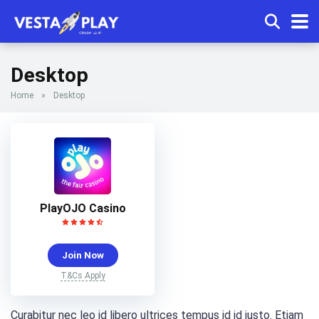
Desktop
Home
»
Desktop
PlayOJO Casino
Join Now
T&Cs Apply
Curabitur nec leo id libero ultrices tempus id id justo. Etiam