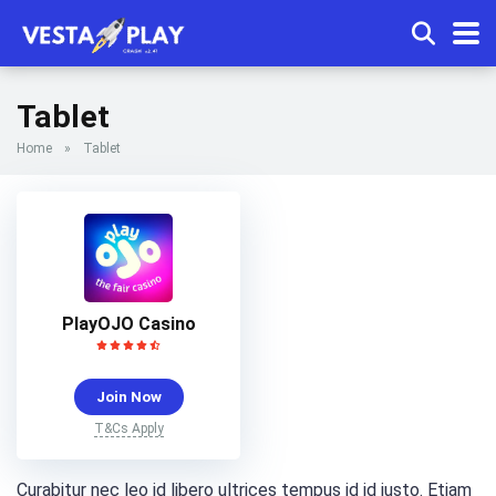
Tablet
Home
»
Tablet
PlayOJO Casino
Join Now
T&Cs Apply
Curabitur nec leo id libero ultrices tempus id id justo. Etiam