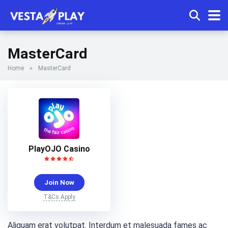
MasterCard
Home
»
MasterCard
PlayOJO Casino
Join Now
T&Cs Apply
Aliquam erat volutpat. Interdum et malesuada fames ac